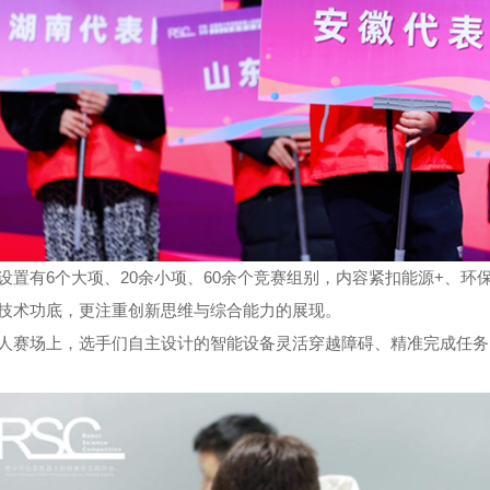
设置有
6
个大项、
20
余小项、
60
余个竞赛组别，内容紧扣能源
+
、环
技术功底，更注重创新思维与综合能力的展现。
人赛场上，选手们自主设计的智能设备灵活穿越障碍、精准完成任务