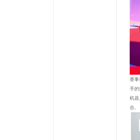
赛事
手的
机器
合。