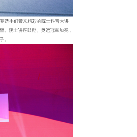
赛选手们带来精彩的院士科普大讲
望。院士讲座鼓励、奥运冠军加冕，
子。