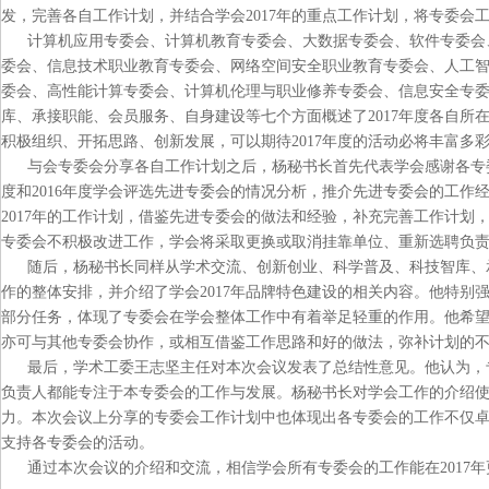
发，完善各自工作计划，并结合学会2017年的重点工作计划，将专委会工
计算机应用专委会、计算机教育专委会、大数据专委会、软件专委会、
委会、信息技术职业教育专委会、网络空间安全职业教育专委会、人工
委会、高性能计算专委会、计算机伦理与职业修养专委会、信息安全专
库、承接职能、会员服务、自身建设等七个方面概述了2017年度各自
积极组织、开拓思路、创新发展，可以期待2017年度的活动必将丰富多
与会专委会分享各自工作计划之后，杨秘书长首先代表学会感谢各专委会
度和2016年度学会评选先进专委会的情况分析，推介先进专委会的工
2017年的工作计划，借鉴先进专委会的做法和经验，补充完善工作计
专委会不积极改进工作，学会将采取更换或取消挂靠单位、重新选聘负
随后，杨秘书长同样从学术交流、创新创业、科学普及、科技智库、承接
作的整体安排，并介绍了学会2017年品牌特色建设的相关内容。他特
部分任务，体现了专委会在学会整体工作中有着举足轻重的作用。他希
亦可与其他专委会协作，或相互借鉴工作思路和好的做法，弥补计划的
最后，学术工委王志坚主任对本次会议发表了总结性意见。他认为，专
负责人都能专注于本专委会的工作与发展。杨秘书长对学会工作的介绍
力。本次会议上分享的专委会工作计划中也体现出各专委会的工作不仅
支持各专委会的活动。
通过本次会议的介绍和交流，相信学会所有专委会的工作能在2017年