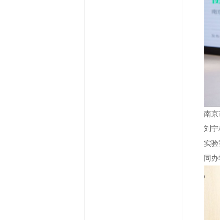
南京
刘宁
实验
同办