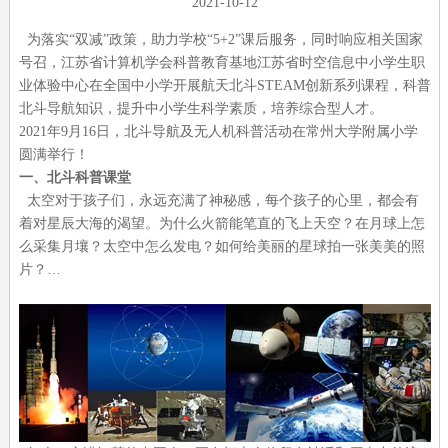
2021-10-12
为落实“双减”政策，助力学校“5+2”课后服务，同时响应相关国家
号召，江苏省计算机学会科普教育基地江苏省时空信息中小学生职
业体验中心在全国中小学开展航天北斗STEAM创新系列课程，科普
北斗导航知识，提升中小学生科学素质，培养综合型人才。
2021年9月16日，北斗导航及无人机科普活动在常州大学附属小学
圆满举行！
一、北斗科普课堂
太空对于孩子们，永远充满了神秘感，每个孩子的心里，都会有
着对星辰大海的渴望。为什么火箭能笔直的飞上天空？在月球上怎
么采集月壤？太空中怎么发电？如何给美丽的星球拍一张美美的照
片？…