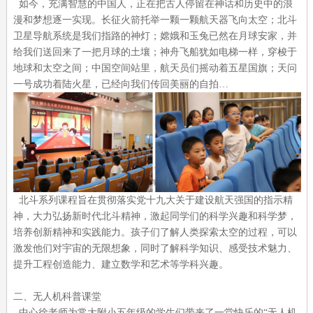
如今，充满智慧的中国人，正在把古人停留在神话和历史中的浪
漫和梦想逐一实现。长征火箭托举一颗一颗航天器飞向太空；北斗
卫星导航系统是我们指路的神灯；嫦娥和玉兔已然在月球安家，并
给我们送回来了一把月球的土壤；神舟飞船犹如电梯一样，穿梭于
地球和太空之间；中国空间站里，航天员们摇动着五星国旗；天问
一号成功着陆火星，已经向我们传回美丽的自拍…
北斗系列课程旨在贯彻落实党十九大关于建设航天强国的指示精
神，大力弘扬新时代北斗精神，激起同学们的科学兴趣和科学梦，
培养创新精神和实践能力。孩子们了解人类探索太空的过程，可以
激发他们对宇宙的无限想象，同时了解科学知识、感受技术魅力、
提升工程创造能力、建立数学和艺术等学科兴趣。
二、无人机科普课堂
中心徐老师为常大附小五年级的学生们带来了一堂快乐的“无人机