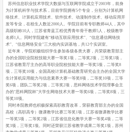
苏州信息职业技术学院大数据与互联网学院成立于2003年，前身
为计算机科学与技术系，目前学院拥有5个专业，分别为计算机网
络技术、计算机应用技术、软件技术、动漫制作技术、移动应用开
发等专业，在校生人数近2000人。学院目前有专职教师44人，其中
高级职称10人，江苏省青蓝工程优秀青年骨干教师5人，校级教学
名师1人。同时学院建有“移动互联应用技术”、“信息通信网络技
术”、“信息网络安全”三大校内实训基地，共12个实训室。
近年来，学院积极组织学生参加各级各类大赛，共荣获教育部主
办的全国职业院校技能大赛一等奖
1
项，二等奖
2
项，三等奖
1
项，
江苏省教育厅主办的高等职业院校技能大赛一等奖
5
项，二等奖
8
项，三等奖
10
项，全国高校计算机基础教育研究会主办的全国大学
生计算机应用能力与信息素养大赛一等奖
8
项，二等奖
10
项，三等
奖
6
项，团队二等奖
2
项，三等奖
2
项，思科网络技术学院理事会主
办的“思科网院杯”大学生网络技术大赛一等奖
6
项，二等奖
8
项，三
等奖
10
项。
同时本院教师也积极探索高职教育改革，荣获教育部主办的全国
高校（高职高专）微课教学比赛三等奖
1
项，江苏省微课教学比赛
一等奖
5
项，二等奖
2
项，江苏省信息化教学大赛一等奖
4
项，二等
奖
3
项，三等奖
1
项。同时还荣获江苏省教学成果二等奖
1
项，苏州