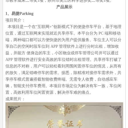
市教学成果二等奖
1
项，苏州市吴江区科学进步奖二等奖
1
项。
产品展示
1
、易捷
Parking
项目简介
：
本项目是一个在
“
互联网
+”
创新模式下的便捷停车平台，基于地理
位置，通过互联网来实现就近共享停车。本平台分为
PC
端和移动
端，两种端口都可以方便快捷的为用户提供服务。车位主人可以分
享自己的空闲时段车位到
APP
管理软件上进行分时出租，增加收
益，并能方 便身边的车主，小区物业或停车管理公司并可以通过
APP
管理软件进行安全高效的车位错时出租管理。共享停车打破了
信息的不对称，用户可以轻松看到周围闲置停车位的情况，从而有
的放矢，满足错峰停车的需求。据悉，除精准对接停车需求外，共
享停车模式普遍搭载智能收费终端。无需专人收费，自动感应车
辆，智能支付停车费用。本项目市场定位为解决有车一族，车位闲
置，高效利用车位闲置资源，解决停车难的痛点。
成果照片：