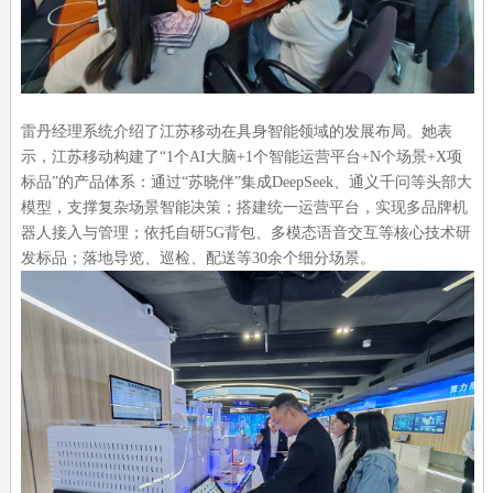
雷丹经理系统介绍了江苏移动在具身智能领域的发展布局。她表
示，江苏移动构建了“1个AI大脑+1个智能运营平台+N个场景+X项
标品”的产品体系：通过“苏晓伴”集成DeepSeek、通义千问等头部大
模型，支撑复杂场景智能决策；搭建统一运营平台，实现多品牌机
器人接入与管理；依托自研5G背包、多模态语音交互等核心技术研
发标品；落地导览、巡检、配送等30余个细分场景。